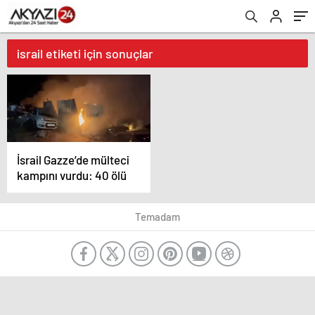
israil etiketi için sonuçlar
İsrail Gazze’de mülteci
kampını vurdu: 40 ölü
Temadam