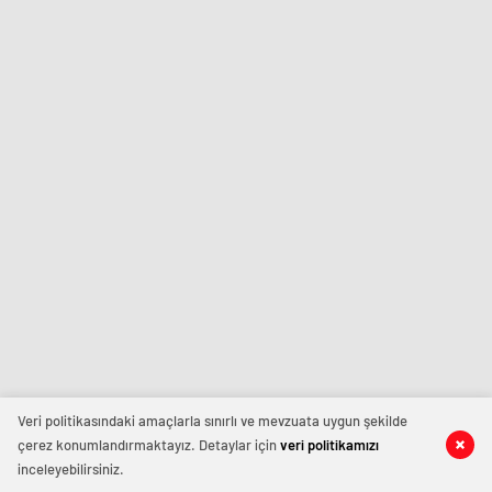
Veri politikasındaki amaçlarla sınırlı ve mevzuata uygun şekilde
çerez konumlandırmaktayız. Detaylar için
veri politikamızı
inceleyebilirsiniz.