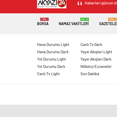
Haberleri güncel ol
CANLI
ANLIK
GÜNLÜ
BORSA
NAMAZ VAKITLERI
GAZETELE
Hava Durumu Light
Canlı Tv Dark
Hava Durumu Dark
Yayın Akışları Light
Yol Durumu Light
Yayın Akışları Dark
Yol Durumu Dark
Nöbetçi Eczaneler
Canlı Tv Light
Son Dakika