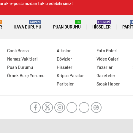
arak e-postanızdan takip edebilirsiniz !
K
TAHMİNİ
LİG
EKONOMİ
E
R
HAVA DURUMU
PUAN DURUMU
HISSELER
PARI
Canlı Borsa
Altınlar
Foto Galeri
Namaz Vakitleri
Dövizler
Video Galeri
Puan Durumu
Hisseler
Yazarlar
Örnek Burç Yorumu
Kripto Paralar
Gazeteler
Pariteler
Sıcak Haber