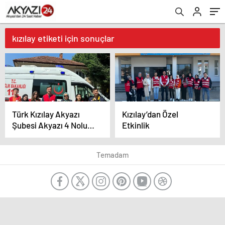
kızılay etiketi için sonuçlar
Türk Kızılay Akyazı
Kızılay’dan Özel
Şubesi Akyazı 4 Nolu
Etkinlik
Paramedik
İstasyonunu ziyaret
Temadam
etti