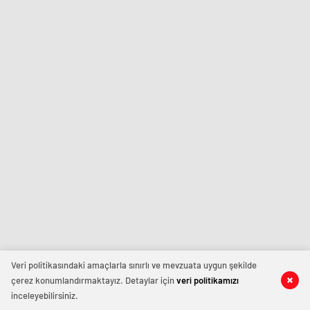
Veri politikasındaki amaçlarla sınırlı ve mevzuata uygun şekilde
çerez konumlandırmaktayız. Detaylar için
veri politikamızı
inceleyebilirsiniz.