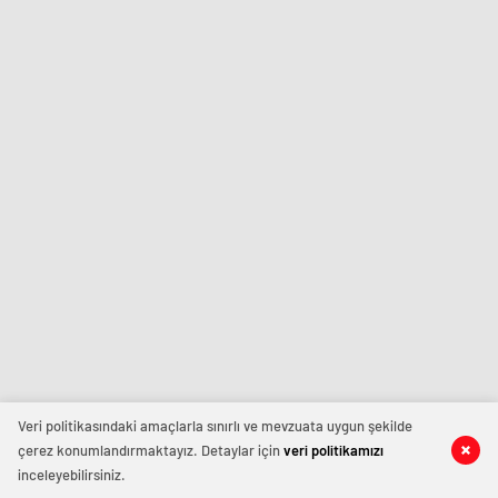
Veri politikasındaki amaçlarla sınırlı ve mevzuata uygun şekilde
çerez konumlandırmaktayız. Detaylar için
veri politikamızı
inceleyebilirsiniz.