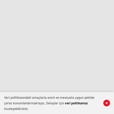
Veri politikasındaki amaçlarla sınırlı ve mevzuata uygun şekilde
çerez konumlandırmaktayız. Detaylar için
veri politikamızı
inceleyebilirsiniz.