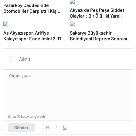
Pazarköy Caddesinde
Akyazı’da Peş Peşe Şiddet
Otomobiller Çarpıştı 1 Kişi
Olayları: Bir Ölü, İki Yaralı
Yaralandı
As Akyazıspor, Arifiye
Sakarya Büyükşehir
Kalaycıspor Engelimini 2-1’le
Belediyesi Deprem Sonrası
Aşarak BAL Baraj Maçına
Kriz Masası Oluşturdu
Adını Yazdırdı
En az 10 karakter gerekli
Gönder