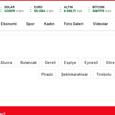
DOLAR
EURO
ALTIN
BITCOIN
47,5975
55,1364
6.556,71
3067773
0.05%
0.19%
0,93
0.9%
Ekonomi
Spor
Kadın
Foto Galeri
Videolar
Alucra
Bulancak
Dereli
Espiye
Eynesil
Göre
Piraziz
Şebinkarahisar
Tirebolu
eri