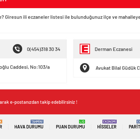
e? Giresun ili eczaneler listesi ile bulunduğunuz ilçe ve mahalley
0(454)318 30 34
Derman Eczanesi
ioğlu Caddesi, No:103/a
Avukat Bilal Güdük 
arak e-postanızdan takip edebilirsiniz !
K
TAHMİNİ
LİG
EKONOMİ
E
R
HAVA DURUMU
PUAN DURUMU
HISSELER
PARI