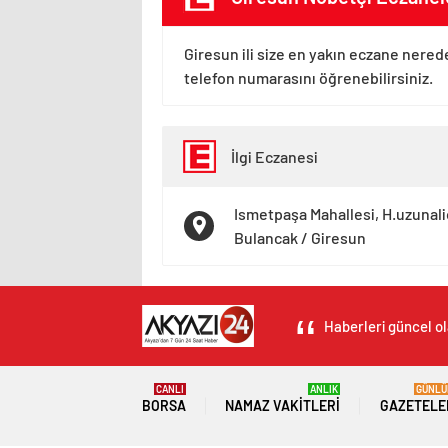
Giresun ili size en yakın eczane nered
telefon numarasını öğrenebilirsiniz.
İlgi Eczanesi
Ismetpaşa Mahallesi, H.uzunal
Bulancak / Giresun
Haberleri güncel ol
CANLI
ANLIK
GÜNLÜ
BORSA
NAMAZ VAKITLERI
GAZETELE