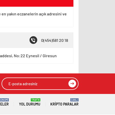
e en yakın eczanelerin açık adresini ve
0(454)581 20 18
Caddesi, No:22 Eynesil / Giresun
KONOMİ
TRAFİK
CANLI
TELER
YOL DURUMU
KRIPTO PARALAR