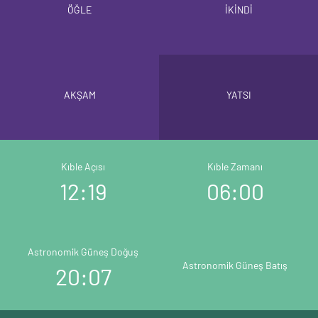
ÖĞLE
İKİNDİ
AKŞAM
YATSI
Kıble Açısı
Kıble Zamanı
12:19
06:00
Astronomik Güneş Doğuş
Astronomik Güneş Batış
20:07